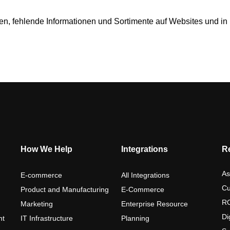
en, fehlende Informationen und Sortimente auf Websites und i
How We Help
Integrations
R
As
E-commerce
All Integrations
Cu
Product and Manufacturing
E-Commerce
RO
Marketing
Enterprise Resource
Di
nt
IT Infrastructure
Planning