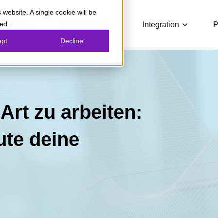
 website. A single cookie will be
Show submenu for Unser Angebot
Show submenu for Wie wir 
Show sub
ed.
Angebot
Wie wir helfen
Integration
P
ept
Decline
Art zu arbeiten:
ute deine