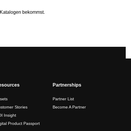
n Katalogen bekommst.
esources
Partnerships
sets
Partner List
stomer Stories
Become A Partner
I Insight
gital Product Passport